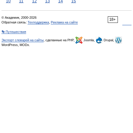
10
11
12
13
14
15
© Академик, 2000-2026
18+
Обратная связь:
Техподдержка
,
Реклама на сайте
👣 Путешествия
Экспорт словарей на сайты
, сделанные на PHP,
Joomla,
Drupal,
WordPress, MODx.