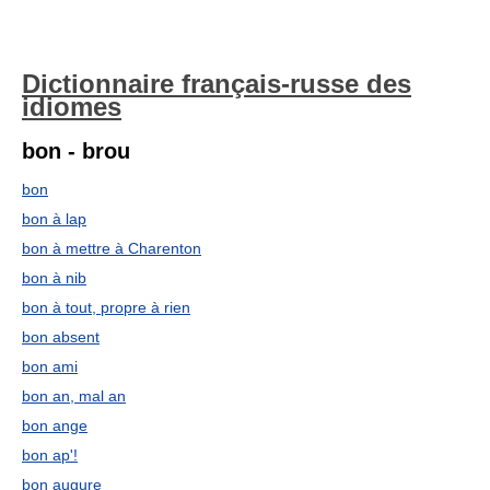
Dictionnaire français-russe des
idiomes
bon - brou
bon
bon à lap
bon à mettre à Charenton
bon à nib
bon à tout, propre à rien
bon absent
bon ami
bon an, mal an
bon ange
bon ap'!
bon augure